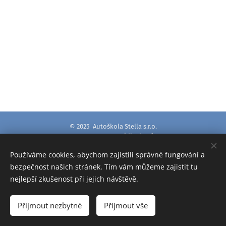
© 2025 Autoškola Stella s.r.o.
Renata Zmidlochová
IČO: 192 37 944
Používáme cookies, abychom zajistili správné fungování a
bezpečnost našich stránek. Tím vám můžeme zajistit tu
nejlepší zkušenost při jejich návštěvě.
Cookies
Jazyky
Přijmout nezbytné
Přijmout vše
Čeština
English