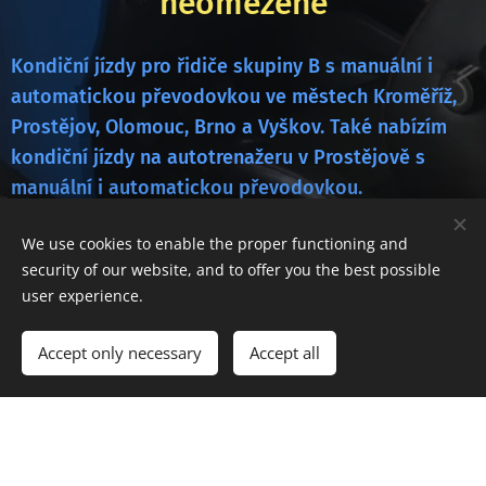
neomezeně
Kondiční jízdy pro řidiče skupiny B s manuální i
automatickou převodovkou ve městech Kroměříž,
Prostějov, Olomouc, Brno a Vyškov. Také nabízím
kondiční jízdy na autotrenažeru v Prostějově s
manuální i automatickou převodovkou.
We use cookies to enable the proper functioning and
security of our website, and to offer you the best possible
user experience.
Accept only necessary
Accept all
Autoškola testy