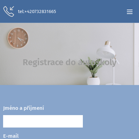
tel:+420732831665
Registrace do autoškoly
Jméno a příjmení
E-mail