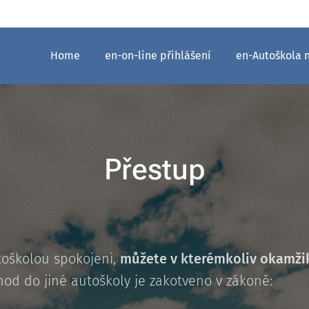
Home
en-on-line přihlášení
en-Autoškola 
Přestup
toškolou spokojeni,
můžete v kterémkoliv okamži
hod do jiné autoškoly je zakotveno v zákoně: