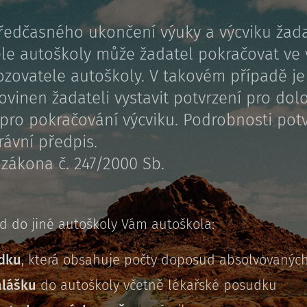
ředčasného ukončení výuky a výcviku žada
le autoškoly může žadatel pokračovat ve 
ozovatele autoškoly. V takovém případě je
ovinen žadateli vystavit potvrzení pro dol
pro pokračování výcviku. Podrobnosti potv
rávní předpis.
 zákona č. 247/2000 Sb.
d do jiné autoškoly Vám autoškola:
odku
, která obsahuje počty doposud absolvovaných
hlášku
do autoškoly včetně lékařské posudku