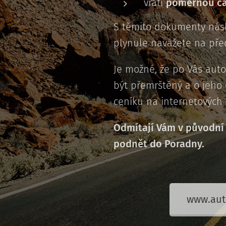
vrátí
poměrnou čá
S těmito dokumenty ná
plynule navážete na před
Je možné, že po Vás aut
být přemrštěný a o jeho e
ceníku na internetových 
Odmítají Vám v původní 
podnět do Poradny.
www.aut