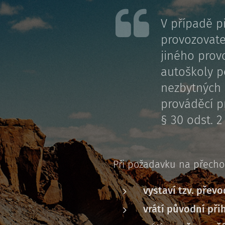
V případě p
provozovate
jiného prov
autoškoly p
nezbytných 
prováděcí p
§ 30 odst. 2
Při požadavku na přecho
vystaví tzv. přev
vrátí původní při