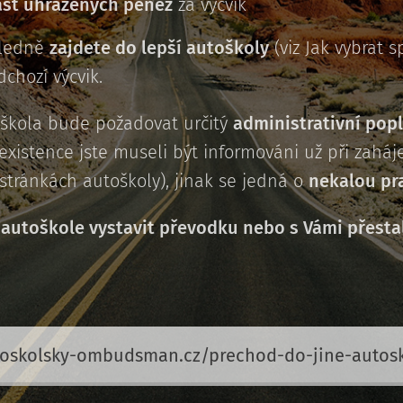
st uhrazených peněz
za výcvik
sledně
zajdete do lepší autoškoly
(viz Jak vybrat 
chozí výcvik.
oškola bude požadovat určitý
administrativní pop
xistence jste museli být informováni už při zaháje
stránkách autoškoly), jinak se jedná o
nekalou pr
autoškole vystavit převodku nebo s Vámi přesta
oskolsky-ombudsman.cz/prechod-do-jine-autosk