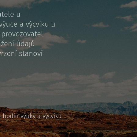
tele u
výuce a výcviku u
 provozovatel
ožení údajů
rzení stanoví
 hodin výuky a výcviku