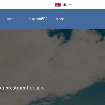
EN
na automat
en-Kroměříž
More
ku přestoupit
do jiné