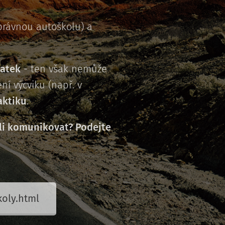
správnou autoškolu) a
latek
- ten však nemůže
ní výcviku (např. v
aktiku
.
li komunikovat? Podejte
oly.html