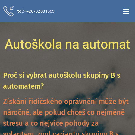
tel:+420732831665
Autoškola na automat
Proč si vybrat autoškolu skupiny B s
automatem?
Získání řidičského oprávnění může být
náročné, ale pokud chceš co nejméně
stresu a co nejvíce pohody za
volantem, zvol variantu skupiny B s