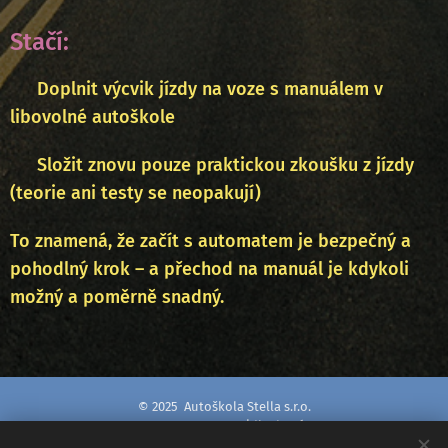
Stačí:
🔁 Doplnit výcvik jízdy na voze s manuálem v
libovolné autoškole
📝 Složit znovu pouze praktickou zkoušku z jízdy
(teorie ani testy se neopakují)
To znamená, že začít s automatem je bezpečný a
pohodlný krok – a přechod na manuál je kdykoli
možný a poměrně snadný.
© 2025 Autoškola Stella s.r.o.
Renata Zmidlochová
IČO: 192 37 944