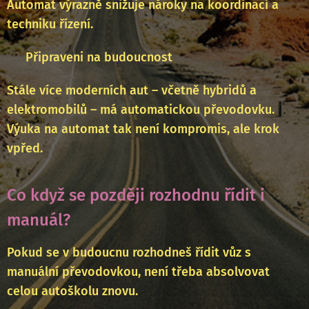
Automat výrazně snižuje nároky na koordinaci a
techniku řízení.
✅ Připraveni na budoucnost
Stále více moderních aut – včetně hybridů a
elektromobilů – má automatickou převodovku.
Výuka na automat tak není kompromis, ale krok
vpřed.
Co když se později rozhodnu řídit i
manuál?
Pokud se v budoucnu rozhodneš řídit vůz s
manuální převodovkou, není třeba absolvovat
celou autoškolu znovu.