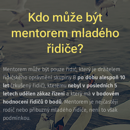
Kdo může být
mentorem mladého
řidiče?
Mentorem může být pouze řidič, který je držitelem
řidičského oprávnění skupiny B
po dobu alespoň 10
let
(zkušený řidič), kterému
nebyl v posledních 5
letech udělen zákaz řízení
a který má
v bodovém
hodnocení řidičů 0 bodů
. Mentorem je nejčastěji
rodič nebo příbuzný mladého řidiče, není to však
podmínkou.