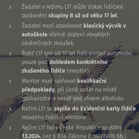
Žadatel v režimu L17 může získat řidičské
oprávnění
skupiny B už od věku 17 let
.
Žadatel musí absolvovat
klasický výcvik v
autoškole
včetně složení obvyklých
závěrečných zkoušek.
Řidič L17 smí od 17 let řídit osobní automobil
pouze pod
dohledem konkrétního
zkušeného řidiče
(mentor).
Mentor musí splňovat
kvalifikační
předpoklady
, při jízdě sedět na místě
spolujezdce a nebýt pod vlivem alkoholu.
Režim L17 se
zapíše do Evidenční karty řidiče
mladého řidiče i mentora.
Režim L17 byl v České Republice spuštěn
1.1.2024.
(viz § 83a Zákona č. 361/2000 Sb.).